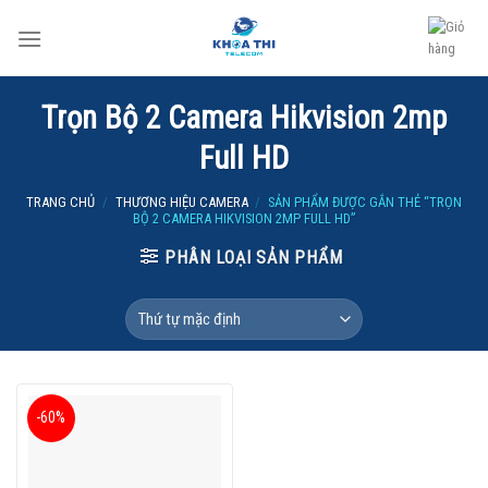
Skip
to
content
Trọn Bộ 2 Camera Hikvision 2mp
Full HD
TRANG CHỦ
/
THƯƠNG HIỆU CAMERA
/
SẢN PHẨM ĐƯỢC GẮN THẺ “TRỌN
BỘ 2 CAMERA HIKVISION 2MP FULL HD”
PHÂN LOẠI SẢN PHẨM
-60%