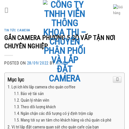
Skip
to
content
TIN TỨC CAMERA
GẮN CAMERA PHƯỜNG 5 GÒ VẤP TẬN NƠI
CHUYÊN NGHIỆP
POSTED ON
28/09/2022
BY
ADMIN
Mục lục
Lợi ích khi lắp camera cho quán coffee
Bảo vệ tài sản
Quản lý nhân viên
Theo dõi lượng khách
Ngăn chặn các đối tượng có ý định trộm cắp
Mang tới sự an tâm cho khách hàng và chủ quán cà phê
Vị trí lắp đặt camera quan sát cho quán cafe của bạn