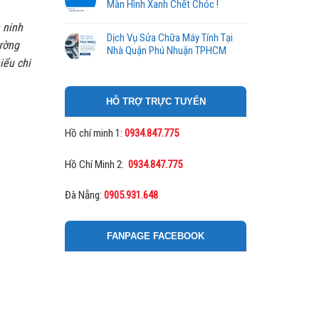
Màn Hình Xanh Chết Chóc !
n ninh
Dịch Vụ Sửa Chữa Máy Tính Tại
ường
Nhà Quận Phú Nhuận TPHCM
iểu chi
HỖ TRỢ TRỰC TUYẾN
Hồ chí minh 1:
0934.847.775
Hồ Chí Minh 2:
0934.847.775
Đà Nẵng:
0905.931.648
FANPAGE FACEBOOK