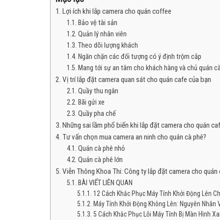
Lợi ích khi lắp camera cho quán coffee
Bảo vệ tài sản
Quản lý nhân viên
Theo dõi lượng khách
Ngăn chặn các đối tượng có ý định trộm cắp
Mang tới sự an tâm cho khách hàng và chủ quán c
Vị trí lắp đặt camera quan sát cho quán cafe của bạn
Quầy thu ngân
Bãi gửi xe
Quầy pha chế
Những sai lầm phổ biến khi lắp đặt camera cho quán ca
Tư vấn chọn mua camera an ninh cho quán cà phê?
Quán cà phê nhỏ
Quán cà phê lớn
Viễn Thông Khoa Thi: Công ty lắp đặt camera cho quán 
BÀI VIẾT LIÊN QUAN
12 Cách Khắc Phục Máy Tính Khởi Động Lên C
Máy Tính Khởi Động Không Lên: Nguyên Nhân 
5 Cách Khắc Phục Lỗi Máy Tính Bị Màn Hình Xa