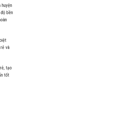
n huyện
 độ bền
hoàn
biệt
ẻ và
ẻ, tạo
n tốt