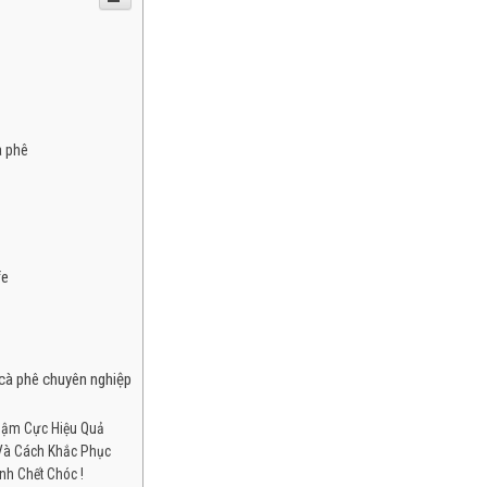
à phê
fe
cà phê chuyên nghiệp
hậm Cực Hiệu Quả
Và Cách Khắc Phục
nh Chết Chóc !