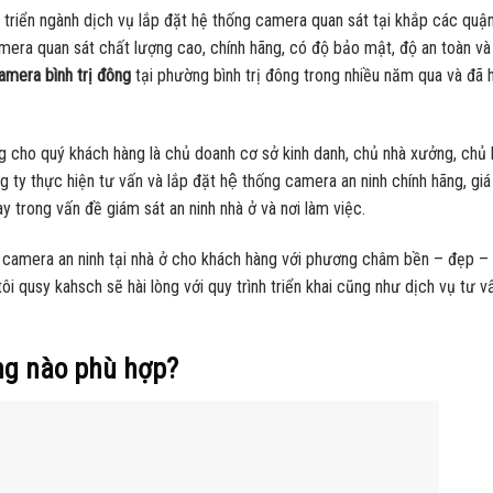
 triển ngành dịch vụ lắp đặt hệ thống camera quan sát tại khắp các quậ
ra quan sát chất lượng cao, chính hãng, có độ bảo mật, độ an toàn và
amera bình trị đông
tại phường bình trị đông trong nhiều năm qua và đã 
ông cho quý khách hàng là chủ doanh cơ sở kinh danh, chủ nhà xưởng, chủ 
y thực hiện tư vấn và lắp đặt hệ thống camera an ninh chính hãng, giá r
 nay trong vấn đề giám sát an ninh nhà ở và nơi làm việc.
ng camera an ninh tại nhà ở cho khách hàng với phương châm bền – đẹp – r
ng tôi qusy kahsch sẽ hài lòng với quy trình triển khai cũng như dịch vụ tư vấ
ng nào phù hợp?