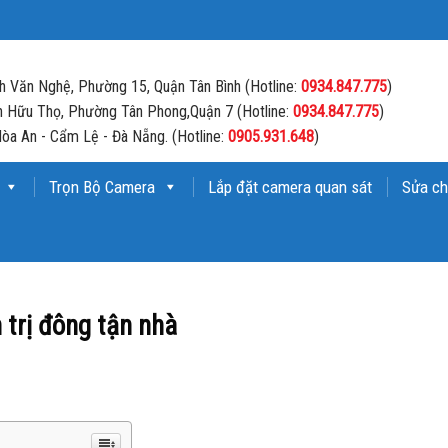
 Văn Nghệ, Phường 15, Quận Tân Bình (Hotline:
0934.847.775
)
 Hữu Thọ, Phường Tân Phong,Quận 7 (Hotline:
0934.847.775
)
òa An - Cẩm Lệ - Đà Nẵng. (Hotline:
0905.931.648
)
Trọn Bộ Camera
Lắp đặt camera quan sát
Sửa ch
trị đông tận nhà