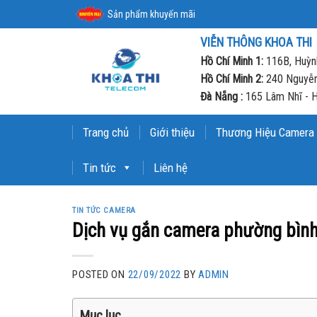
Skip
Sản phẩm khuyến mãi
to
VIỄN THÔNG KHOA THI
content
Hồ Chí Minh 1:
116B, Huỳnh
Hồ Chí Minh 2:
240 Nguyễn
Đà Nẵng :
165 Lâm Nhĩ - H
Trang chủ
Giới thiệu
Thương Hiệu Camera
Tin tức
Liên hệ
TIN TỨC CAMERA
Dịch vụ gắn camera phường bình 
POSTED ON
22/09/2022
BY
ADMIN
Mục lục