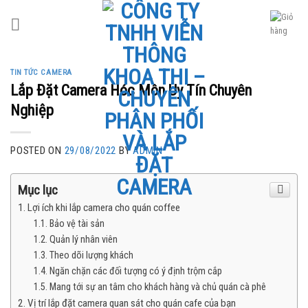
Skip
to
content
TIN TỨC CAMERA
Lắp Đặt Camera Hóc Môn Uy Tín Chuyên
Nghiệp
POSTED ON
29/08/2022
BY
ADMIN
Mục lục
Lợi ích khi lắp camera cho quán coffee
Bảo vệ tài sản
Quản lý nhân viên
Theo dõi lượng khách
Ngăn chặn các đối tượng có ý định trộm cắp
Mang tới sự an tâm cho khách hàng và chủ quán cà phê
Vị trí lắp đặt camera quan sát cho quán cafe của bạn