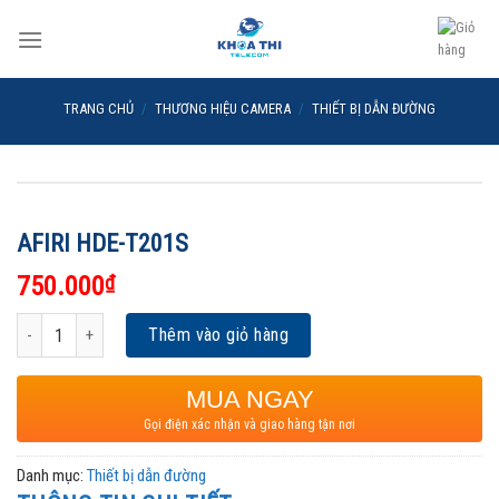
Skip
to
content
TRANG CHỦ
/
THƯƠNG HIỆU CAMERA
/
THIẾT BỊ DẪN ĐƯỜNG
AFIRI HDE-T201S
750.000
₫
AFIRI HDE-T201S số lượng
Thêm vào giỏ hàng
MUA NGAY
Gọi điện xác nhận và giao hàng tận nơi
Danh mục:
Thiết bị dẫn đường