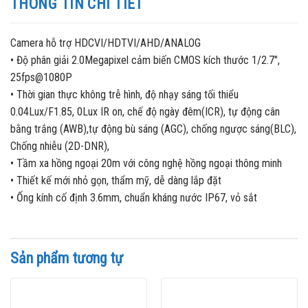
THÔNG TIN CHI TIẾT
Camera hỗ trợ HDCVI/HDTVI/AHD/ANALOG
• Độ phân giải 2.0Megapixel cảm biến CMOS kích thước 1/2.7″,
25fps@1080P
• Thời gian thực không trễ hình, độ nhạy sáng tối thiểu
0.04Lux/F1.85, 0Lux IR on, chế độ ngày đêm(ICR), tự động cân
bằng trắng (AWB),tự động bù sáng (AGC), chống ngược sáng(BLC),
Chống nhiễu (2D-DNR),
• Tầm xa hồng ngoại 20m với công nghệ hồng ngoại thông minh
• Thiết kế mới nhỏ gọn, thẩm mỹ, dễ dàng lắp đặt
• Ống kính cố định 3.6mm, chuẩn kháng nước IP67, vỏ sắt
Sản phẩm tương tự