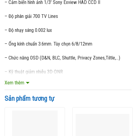
– Cảm biến hình ảnh 1/3′ Sony Exview HAD CCD II
– Độ phân giải 700 TV Lines
– Độ nhạy sáng 0.002 lux
– Ống kính chuẩn 3.6mm. Tùy chọn 6/8/12mm
– Chức năng OSD (D&N, BLC, Shuttle, Privacy Zones,Tiltle,…)
– Kỹ thuật giảm nhiễu 3D-DNR
Xem thêm
– Chức năng chống ngược sáng kỹ thuật số D-WDR
Sản phẩm tương tự
– Vỏ che nhựa ABS, mặt kính nhựa PC
Model
MGD33L