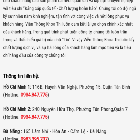
cho khách hàng các sản phẩm camera quan sát và lắp đặt chuyên nghiệp
Dimension
Ø120mm x 80mm
với tiêu chí “Đẳng cấp quốc tế - Chất lượng hoàn hảo". Chúng tôi có đội ngũ
Weight
Approx 250g
kỹ sư nhiều năm kinh nghiệm, tận tình với công việc và hết lòng phục vụ
khách hàng. Viễn Thông Khoa Thi luôn cam kết là lựa chọn chính xác nhất
của khách hàng.
Trong quá trình phát triển công ty, chúng tôi luôn trân
trọng và thấu hiểu giá trị của chữ "Tín". Vì vậy Viễn Thông Khoa Thi luôn lấy
– Sản xuất tại Korea
chất lượng dịch vụ và sự hài lòng của khách hàng làm mục tiêu và là tiêu
– Bảo hành: 12 tháng
chí hàng đầu của công ty chúng tôi.
Thông tin liên hệ:
Hồ Chí Minh 1:
116B, Huỳnh Văn Nghệ, Phường 15, Quận Tân Bình
(Hotline:
0934.847.775
)
Hồ Chí Minh 2:
240 Nguyễn Hữu Thọ, Phường Tân Phong,Quận 7
(Hotline:
0934.847.775
)
Đà Nẵng :
165 Lâm Nhĩ - Hòa An - Cẩm Lệ - Đà Nẵng.
(Hotline:
0983.395.707
)