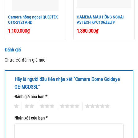
Image Sensor
1/3′ Sony Exview HAD CCD II
Signal System
PAL / NTSC
Camera hồng ngoại QUESTEK
CAMERA MÀU HỒNG NGOẠI
QTX-2121AHD
AVTECH KPC136ZELTP
NTSC : 976(H) x 494(V)
Effective Pixels
PAL : 976(H) x 582(V)
1.100.000
₫
1.380.000
₫
Scanning System
2:1 Interlace
Đánh giá
Synchronization
Internal
Chưa có đánh giá nào.
Lens
Fixed Board Lens
Horizontal
700 TV Lines
Resolution
Hãy là người đầu tiên nhận xét “Camera Dome Goldeye
GE-MGD33L”
Minimum illumination
0.002 lux
Đánh giá của bạn
*
S/N Ratio
50dB
1
2
3
4
5
Gamma
γ = 0.45
Nhận xét của bạn
*
OSD
Built-in
White Balance
ATW1/ATW2/AWC/INDOOR/OUTDOOR/MANUAL