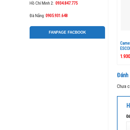
Hồ Chí Minh 2:
0934.847.775
Đà Nẵng:
0905.931.648
FANPAGE FACBOOK
Camer
ESCO
1.93
Đánh 
Chưa c
H
Đá