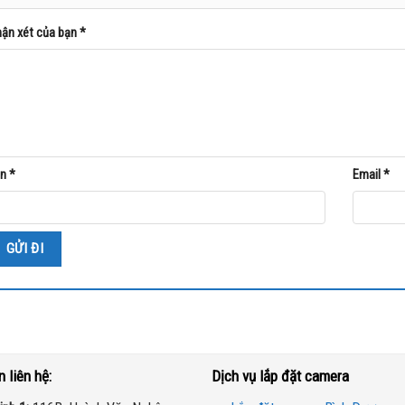
ận xét của bạn
*
ên
*
Email
*
n liên hệ:
Dịch vụ lắp đặt camera