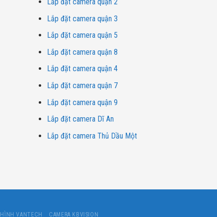
Lắp đặt camera quận 2
Lắp đặt camera quận 3
Lắp đặt camera quận 5
Lắp đặt camera quận 8
Lắp đặt camera quận 4
Lắp đặt camera quận 7
Lắp đặt camera quận 9
Lắp đặt camera Dĩ An
Lắp đặt camera Thủ Dầu Một
 HÌNH VANTECH
CAMERA KBVISION