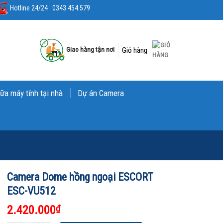
Hotline 24/24 : 0343.454.579
Giao hàng tận nơi
Giỏ hàng
ữa máy tính tại nhà
Dự án Camera
Camera Dome hồng ngoại ESCORT
ESC-VU512
2.420.000
₫