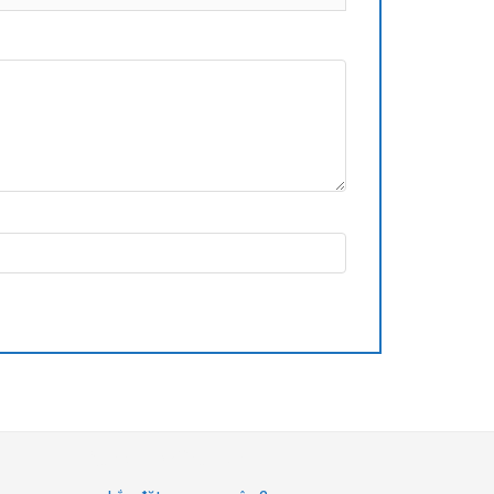
Dịch vụ lắp đặt camera