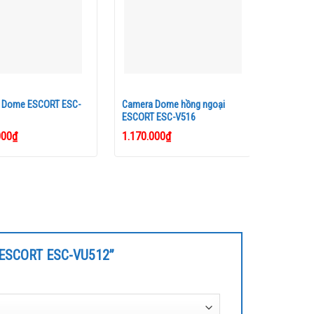
 Dome ESCORT ESC-
Camera Dome hồng ngoại
Camera h
ESCORT ESC-V516
ESC-V20
000
₫
1.170.000
₫
2.430.00
ại ESCORT ESC-VU512”