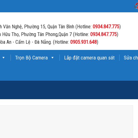
 Văn Nghệ, Phường 15, Quận Tân Bình (Hotline:
0934.847.775
)
 Hữu Thọ, Phường Tân Phong,Quận 7 (Hotline:
0934.847.775
)
òa An - Cẩm Lệ - Đà Nẵng. (Hotline:
0905.931.648
)
Trọn Bộ Camera
Lắp đặt camera quan sát
Sửa ch