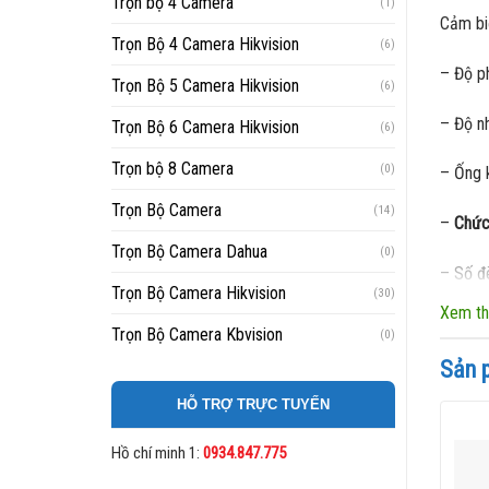
Trọn bộ 4 Camera
(1)
Cảm bi
Trọn Bộ 4 Camera Hikvision
(6)
– Độ ph
Trọn Bộ 5 Camera Hikvision
(6)
– Độ nh
Trọn Bộ 6 Camera Hikvision
(6)
Trọn bộ 8 Camera
(0)
– Ống 
Trọn Bộ Camera
(14)
–
Chức
Trọn Bộ Camera Dahua
(0)
– Số đ
Trọn Bộ Camera Hikvision
(30)
Xem t
– Nguồ
Trọn Bộ Camera Kbvision
(0)
Sản 
– Kích
HỖ TRỢ TRỰC TUYẾN
–
Công
Hồ chí minh 1:
0934.847.775
–
Bảo 