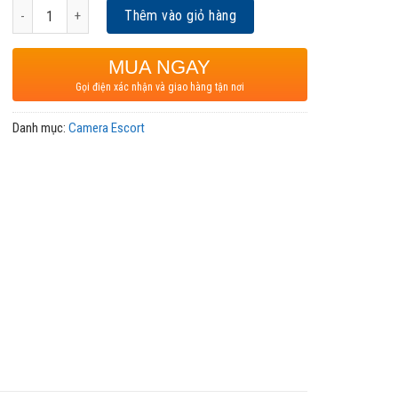
Camera Dome hồng ngoại ESCORT ESC-VU512 số lượng
Thêm vào giỏ hàng
MUA NGAY
Gọi điện xác nhận và giao hàng tận nơi
Danh mục:
Camera Escort