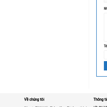
Nh
T
Về chúng tôi
Thông ti