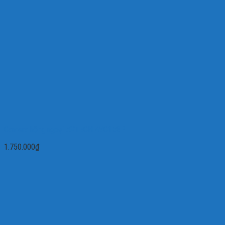
Camera hồng ngoại AVTECH AVC158P
1.750.000
₫