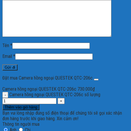
Tên
*
Email
*
Đặt mua Camera hồng ngoại QUESTEK QTC-206c
Camera hồng ngoại QUESTEK QTC-206c
730.000
₫
Camera hồng ngoại QUESTEK QTC-206c số lượng
Thêm vào giỏ hàng
Bạn vui lòng nhập đúng số điện thoại để chúng tôi sẽ gọi xác nhận
đơn hàng trước khi giao hàng. Xin cảm ơn!
Thông tin người mua
Anh
Chị