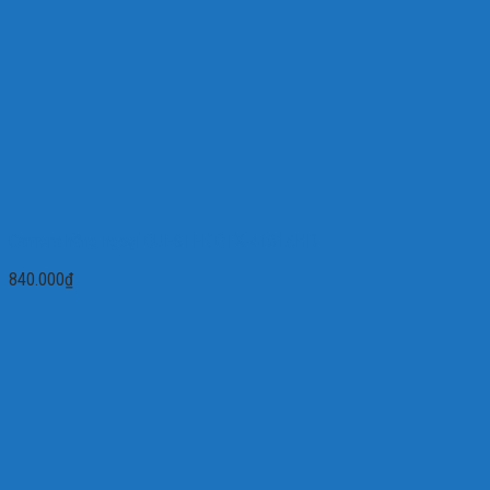
Camera hồng ngoại QUESTEK QTX-4161AHD
840.000
₫