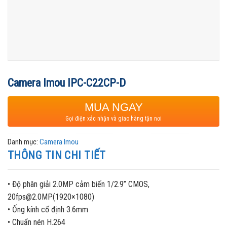
Camera Imou IPC-C22CP-D
MUA NGAY
Gọi điện xác nhận và giao hàng tận nơi
Danh mục:
Camera Imou
THÔNG TIN CHI TIẾT
• Độ phân giải 2.0MP cảm biến 1/2.9” CMOS,
20fps@2.0MP(1920×1080)
• Ống kính cố định 3.6mm
• Chuẩn nén H.264