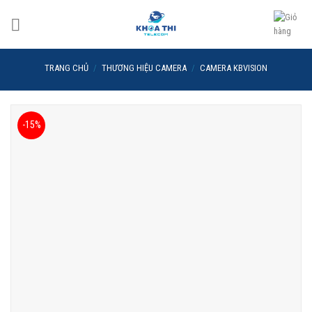
Skip
to
content
TRANG CHỦ
/
THƯƠNG HIỆU CAMERA
/
CAMERA KBVISION
-15%