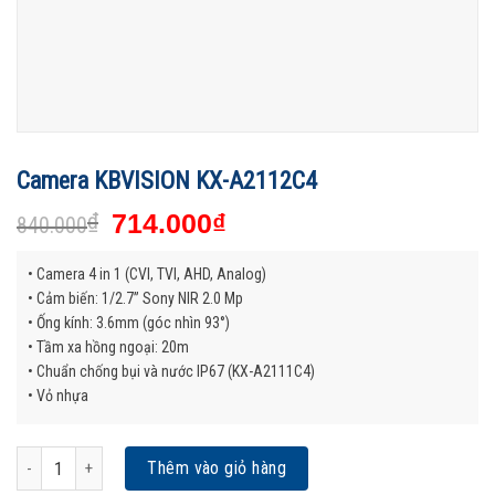
Camera KBVISION KX-A2112C4
₫
714.000
₫
840.000
• Camera 4 in 1 (CVI, TVI, AHD, Analog)
• Cảm biến: 1/2.7” Sony NIR 2.0 Mp
• Ống kính: 3.6mm (góc nhìn 93°)
• Tầm xa hồng ngoại: 20m
• Chuẩn chống bụi và nước IP67 (KX-A2111C4)
• Vỏ nhựa
Camera KBVISION KX-A2112C4 số lượng
Thêm vào giỏ hàng