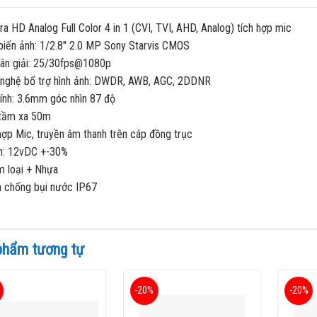
a HD Analog Full Color 4 in 1 (CVI, TVI, AHD, Analog) tích hợp mic
biến ảnh: 1/2.8″ 2.0 MP Sony Starvis CMOS
hân giải: 25/30fps@1080p
 nghệ bổ trợ hình ảnh: DWDR, AWB, AGC, 2DDNR
kính: 3.6mm góc nhìn 87 độ
 tầm xa 50m
hợp Mic, truyền âm thanh trên cáp đồng trục
n: 12vDC +-30%
m loại + Nhựa
n chống bụi nước IP67
phẩm tương tự
-20%
-20%