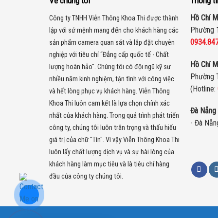
Về chúng tôi
Thông ti
Hồ Chí M
Công ty TNHH Viễn Thông Khoa Thi được thành
Phường 1
lập với sứ mệnh mang đến cho khách hàng các
0934.84
sản phẩm camera quan sát và lắp đặt chuyên
nghiệp với tiêu chí “Đẳng cấp quốc tế - Chất
Hồ Chí M
lượng hoàn hảo". Chúng tôi có đội ngũ kỹ sư
Phường 
nhiều năm kinh nghiệm, tận tình với công việc
(Hotline:
và hết lòng phục vụ khách hàng. Viễn Thông
Khoa Thi luôn cam kết là lựa chọn chính xác
Đà Nẵng 
nhất của khách hàng.
Trong quá trình phát triển
- Đà Nẵng
công ty, chúng tôi luôn trân trọng và thấu hiểu
giá trị của chữ "Tín". Vì vậy Viễn Thông Khoa Thi
luôn lấy chất lượng dịch vụ và sự hài lòng của
khách hàng làm mục tiêu và là tiêu chí hàng
đầu của công ty chúng tôi.