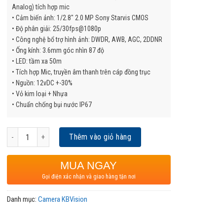
Analog) tích hợp mic
• Cảm biến ảnh: 1/2.8″ 2.0 MP Sony Starvis CMOS
• Độ phân giải: 25/30fps@1080p
• Công nghệ bổ trợ hình ảnh: DWDR, AWB, AGC, 2DDNR
• Ống kính: 3.6mm góc nhìn 87 độ
• LED: tầm xa 50m
• Tích hợp Mic, truyền âm thanh trên cáp đồng trục
• Nguồn: 12vDC +-30%
• Vỏ kim loại + Nhựa
• Chuẩn chống bụi nước IP67
Camera KBVISION KX-CF2213L-A số lượng
Thêm vào giỏ hàng
MUA NGAY
Gọi điện xác nhận và giao hàng tận nơi
Danh mục:
Camera KBVision