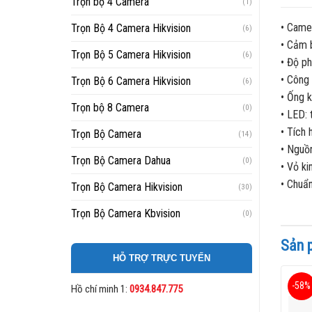
Trọn bộ 4 Camera
(1)
• Camer
Trọn Bộ 4 Camera Hikvision
(6)
• Cảm 
Trọn Bộ 5 Camera Hikvision
(6)
• Độ p
• Công
Trọn Bộ 6 Camera Hikvision
(6)
• Ống 
Trọn bộ 8 Camera
(0)
• LED:
• Tích 
Trọn Bộ Camera
(14)
• Nguồ
Trọn Bộ Camera Dahua
(0)
• Vỏ ki
• Chuẩ
Trọn Bộ Camera Hikvision
(30)
Trọn Bộ Camera Kbvision
(0)
Sản 
HỖ TRỢ TRỰC TUYẾN
-58%
Hồ chí minh 1:
0934.847.775