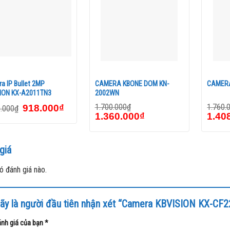
a IP Bullet 2MP
CAMERA KBONE DOM KN-
CAMERA
ION KX-A2011TN3
2002WN
1.700.000
₫
1.760.
918.000
₫
0.000
₫
1.360.000
₫
1.40
giá
ó đánh giá nào.
ãy là người đầu tiên nhận xét “Camera KBVISION KX-CF
nh giá của bạn
*