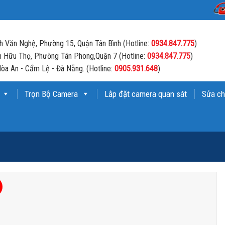
 Văn Nghệ, Phường 15, Quận Tân Bình (Hotline:
0934.847.775
)
 Hữu Thọ, Phường Tân Phong,Quận 7 (Hotline:
0934.847.775
)
òa An - Cẩm Lệ - Đà Nẵng. (Hotline:
0905.931.648
)
Trọn Bộ Camera
Lắp đặt camera quan sát
Sửa ch