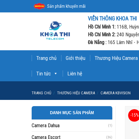
Skip
Sản phẩm khuyến mãi
to
VIỄN THÔNG KHOA THI
content
Hồ Chí Minh 1:
116B, Huỳnh
Hồ Chí Minh 2:
240 Nguyễn
Đà Nẵng :
165 Lâm Nhĩ - H
Trang chủ
Giới thiệu
Thương Hiệu Camera
Tin tức
Liên hệ
TRANG CHỦ
/
THƯƠNG HIỆU CAMERA
/
CAMERA KBVISION
DANH MỤC SẢN PHẨM
-15%
Camera Dahua
(1)
Camera Escort
(36)