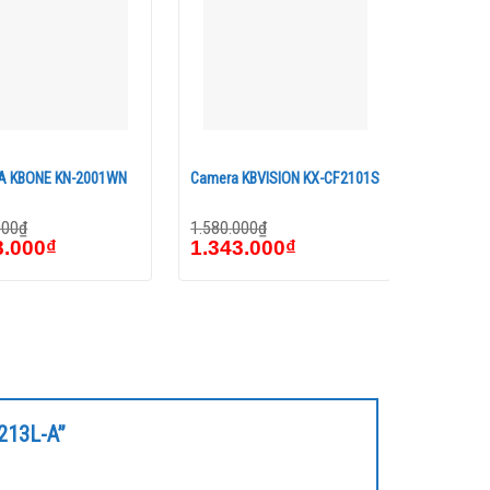
 KBONE KN-2001WN
Camera KBVISION KX-CF2101S
Camera K
000
₫
1.580.000
₫
2.980.00
8.000
₫
1.343.000
₫
2.533
2213L-A”