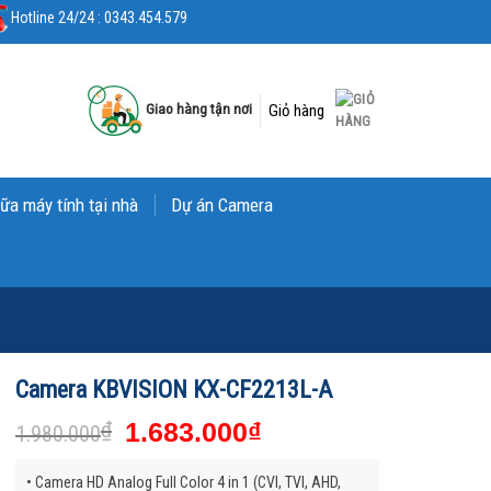
Hotline 24/24 : 0343.454.579
Giao hàng tận nơi
Giỏ hàng
ữa máy tính tại nhà
Dự án Camera
Camera KBVISION KX-CF2213L-A
₫
1.683.000
₫
1.980.000
• Camera HD Analog Full Color 4 in 1 (CVI, TVI, AHD,