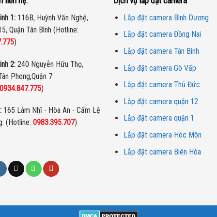
n liên hệ:
Dịch vụ lắp đặt camera
inh 1:
116B, Huỳnh Văn Nghệ,
Lắp đặt camera Bình Dương
5, Quận Tân Bình (Hotline:
Lắp đặt camera Đồng Nai
7.775
)
Lắp đặt camera Tân Bình
inh 2:
240 Nguyễn Hữu Thọ,
Lắp đặt camera Gò Vấp
Tân Phong,Quận 7
Lắp đặt camera Thủ Đức
0934.847.775
)
Lắp đặt camera quận 12
:
165 Lâm Nhĩ - Hòa An - Cẩm Lệ
Lắp đặt camera quận 1
. (Hotline:
0983.395.707
)
Lắp đặt camera Hóc Môn
Lắp đặt camera Biên Hòa