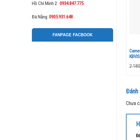
Hồ Chí Minh 2:
0934.847.775
Đà Nẵng:
0905.931.648
FANPAGE FACBOOK
Camer
KBVIS
2.18
Đánh 
Chưa c
H
Đá