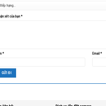
ận xét của bạn
*
ên
*
Email
*