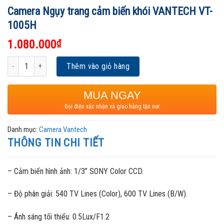
Camera Ngụy trang cảm biến khói VANTECH VT-
1005H
1.080.000
₫
Camera Ngụy trang cảm biến khói VANTECH VT-1005H số lượng
Thêm vào giỏ hàng
MUA NGAY
Gọi điện xác nhận và giao hàng tận nơi
Danh mục:
Camera Vantech
THÔNG TIN CHI TIẾT
– Cảm biến hình ảnh: 1/3” SONY Color CCD.
– Độ phân giải: 540 TV Lines (Color), 600 TV Lines (B/W).
– Ánh sáng tối thiểu: 0.5Lux/F1.2