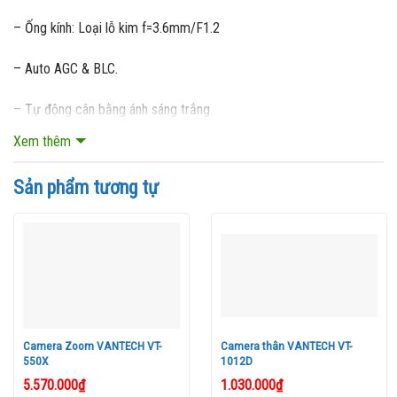
– Ống kính: Loại lỗ kim f=3.6mm/F1.2
– Auto AGC & BLC.
– Tự động cân bằng ánh sáng trắng.
Xem thêm
– Nguồn cung cấp: 12VDC, 1000mA.
Sản phẩm tương tự
–
Công nghệ Nhật Bản, lắp ráp tại Việt Nam.
–
Bảo hành: 18 tháng.
Camera Zoom VANTECH VT-
Camera thân VANTECH VT-
550X
1012D
5.570.000
₫
1.030.000
₫