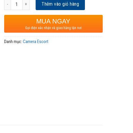
Camera thân hồng ngoại ESCORT ESC-S702AR số lượng
Thêm vào giỏ hàng
MUA NGAY
Gọi điện xác nhận và giao hàng tận nơi
Danh mục:
Camera Escort