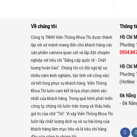
Về chúng tôi
Thông ti
Hồ Chí M
Công ty TNHH Viễn Thông Khoa Thi được thành
Phường 1
lập với sứ mệnh mang đến cho khách hàng các
0934.84
sản phẩm camera quan sát và lắp đặt chuyên
nghiệp với tiêu chí “Đẳng cấp quốc tế - Chất
Hồ Chí M
lượng hoàn hảo". Chúng tôi có đội ngũ kỹ sư
Phường 
nhiều năm kinh nghiệm, tận tình với công việc
(Hotline:
và hết lòng phục vụ khách hàng. Viễn Thông
Khoa Thi luôn cam kết là lựa chọn chính xác
Đà Nẵng 
nhất của khách hàng.
Trong quá trình phát triển
- Đà Nẵng
công ty, chúng tôi luôn trân trọng và thấu hiểu
giá trị của chữ "Tín". Vì vậy Viễn Thông Khoa Thi
luôn lấy chất lượng dịch vụ và sự hài lòng của
khách hàng làm mục tiêu và là tiêu chí hàng
đầu của công ty chúng tôi.