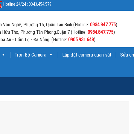
Hotline 24/24 : 0343.454.579
 Văn Nghệ, Phường 15, Quận Tân Bình (Hotline:
0934.847.775
)
 Hữu Thọ, Phường Tân Phong,Quận 7 (Hotline:
0934.847.775
)
òa An - Cẩm Lệ - Đà Nẵng. (Hotline:
0905.931.648
)
Trọn Bộ Camera
Lắp đặt camera quan sát
Sửa ch