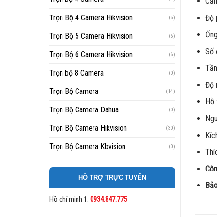
Cảm
Trọn Bộ 4 Camera Hikvision
Độ 
(6)
Ống
Trọn Bộ 5 Camera Hikvision
(6)
Số 
Trọn Bộ 6 Camera Hikvision
(6)
Tầm
Trọn bộ 8 Camera
(0)
Độ 
Trọn Bộ Camera
(14)
Hỗ 
Trọn Bộ Camera Dahua
(0)
Ngu
Trọn Bộ Camera Hikvision
(30)
Kíc
Trọn Bộ Camera Kbvision
(0)
Thí
Côn
HỖ TRỢ TRỰC TUYẾN
Bảo
Hồ chí minh 1:
0934.847.775