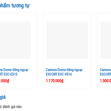
phẩm tương tự
a Dome hồng ngoại
Camera Dome hồng ngoại
Camera
RT ESC-E515
ESCORT ESC-V516
ESCORT
0.000
₫
1.170.000
₫
1.300.
giá
ó đánh giá nào.