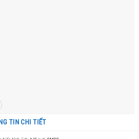
G TIN CHI TIẾT