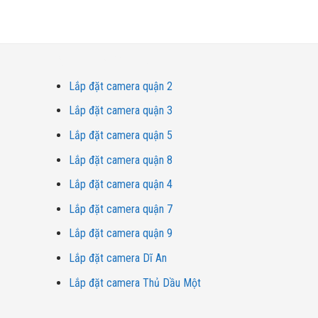
Dịch vụ lắp đặt camera
Lắp đặt camera quận 2
Lắp đặt camera quận 3
Lắp đặt camera quận 5
Lắp đặt camera quận 8
Lắp đặt camera quận 4
Lắp đặt camera quận 7
Lắp đặt camera quận 9
Lắp đặt camera Dĩ An
Lắp đặt camera Thủ Dầu Một