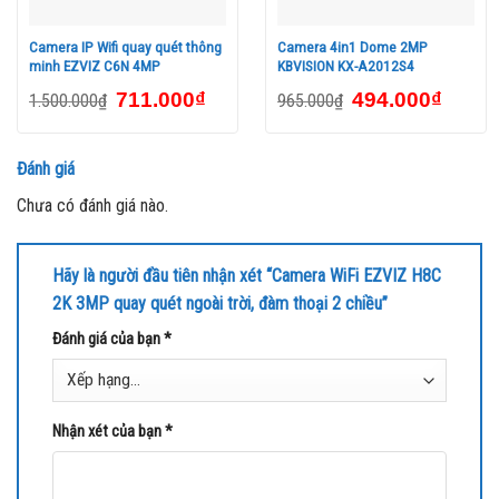
1. Giới thiệu Camera EZVIZ H8C 3MP
Camera IP Wifi quay quét thông
Camera 4in1 Dome 2MP
minh EZVIZ C6N 4MP
KBVISION KX-A2012S4
Camera WiFi EZVIZ H8C 2K 3MP
là một trong những sản phẩm
711.000
₫
494.000
₫
1.500.000
₫
965.000
₫
mới nhất của EZVIZ, được ra mắt vào năm 2020. Với độ phân giải
3MP 2K, camera này cung cấp hình ảnh sắc nét và chi tiết, giúp
Đánh giá
bạn có thể quan sát và giám sát một cách rõ ràng và chính xác.
Thiết kế nhỏ gọn và hiện đại của camera cũng là một điểm cộng
Chưa có đánh giá nào.
khiến nó trở thành lựa chọn hàng đầu cho việc lắp đặt trong nhà
hoặc ngoài trời.
Hãy là người đầu tiên nhận xét “Camera WiFi EZVIZ H8C
2K 3MP quay quét ngoài trời, đàm thoại 2 chiều”
Đánh giá của bạn
*
Nhận xét của bạn
*