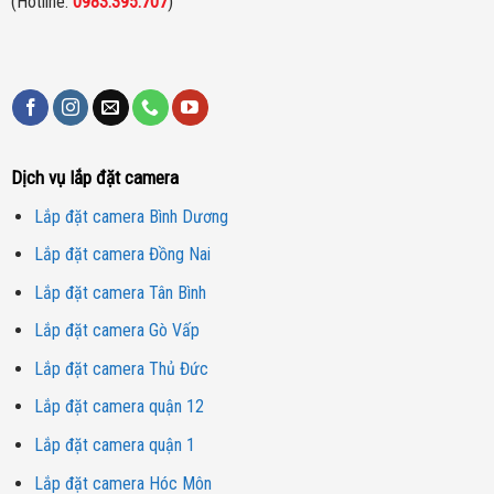
(Hotline:
0983.395.707
)
Góc quay Pan-Tilt 350° và nghiêng 80°
Camera WiFi EZVIZ H8C 2K 3MP
có khả năng quay 350° và
nghiêng 80°, cho phép bao quát một khu vực rộng lớn. Bạn có thể
dễ dàng điều chỉnh góc quay của camera để theo dõi các vị trí
khác nhau trong căn nhà hay cửa hàng của mình. Điều này giúp bạn
có thể giám sát toàn diện và chính xác hơn.
Dịch vụ lắp đặt camera
Lắp đặt camera Bình Dương
Lắp đặt camera Đồng Nai
Lắp đặt camera Tân Bình
Lắp đặt camera Gò Vấp
Lắp đặt camera Thủ Đức
Lắp đặt camera quận 12
Lắp đặt camera quận 1
Lắp đặt camera Hóc Môn
Góc quay Pan-Tilt 350° và nghiêng 80°