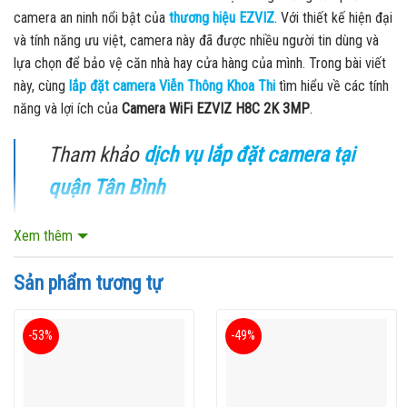
camera an ninh nổi bật của
thương hiệu EZVIZ
. Với thiết kế hiện đại
và tính năng ưu việt, camera này đã được nhiều người tin dùng và
lựa chọn để bảo vệ căn nhà hay cửa hàng của mình. Trong bài viết
này, cùng
lắp đặt camera Viễn Thông Khoa Thi
tìm hiểu về các tính
năng và lợi ích của
Camera WiFi EZVIZ H8C 2K 3MP
.
Tham khảo
dịch vụ lắp đặt camera tại
quận Tân Bình
Xem thêm
Xem sản phẩm liên quan:
Camera Wifi
EZVIZ C8C 2mp
xoay thông minh
Sản phẩm tương tự
Xem sản phẩm liên quan:
Camera quan
-53%
-49%
sát ngoài trời IP wifi EZVIZ CS-C3N –
2MP