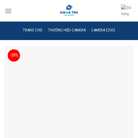
Skip
to
content
TRANG CHỦ
/
THƯƠNG HIỆU CAMERA
/
CAMERA EZVIZ
-39%