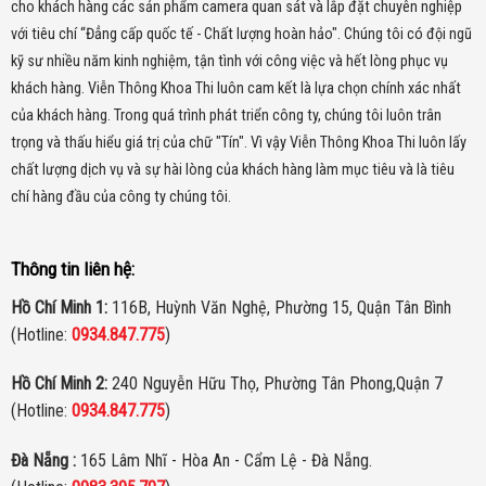
camera.
cho khách hàng các sản phẩm camera quan sát và lắp đặt chuyên nghiệp
với tiêu chí “Đẳng cấp quốc tế - Chất lượng hoàn hảo". Chúng tôi có đội ngũ
Tầm nhìn hồng ngoại lên đến 30m
kỹ sư nhiều năm kinh nghiệm, tận tình với công việc và hết lòng phục vụ
khách hàng. Viễn Thông Khoa Thi luôn cam kết là lựa chọn chính xác nhất
Camera WiFi EZVIZ H8C 2K 3MP
được trang bị tính năng hồng
của khách hàng.
Trong quá trình phát triển công ty, chúng tôi luôn trân
ngoại, cho phép quan sát trong điều kiện ánh sáng yếu hoặc không
trọng và thấu hiểu giá trị của chữ "Tín". Vì vậy Viễn Thông Khoa Thi luôn lấy
có ánh sáng. Với tầm nhìn hồng ngoại lên đến 30m, camera có thể
chất lượng dịch vụ và sự hài lòng của khách hàng làm mục tiêu và là tiêu
bao quát được một khu vực rộng lớn và giúp bạn có thể quan sát
chí hàng đầu của công ty chúng tôi.
được cả ban đêm.
Thông tin liên hệ:
Hồ Chí Minh 1:
116B, Huỳnh Văn Nghệ, Phường 15, Quận Tân Bình
(Hotline:
0934.847.775
)
Hồ Chí Minh 2:
240 Nguyễn Hữu Thọ, Phường Tân Phong,Quận 7
(Hotline:
0934.847.775
)
Đà Nẵng :
165 Lâm Nhĩ - Hòa An - Cẩm Lệ - Đà Nẵng.