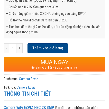
– Góc quan sát: 46° (Dọc), 89° (Ngang), 104° (Chéo).
– Chuẩn nén H.265, tầm quan sát 30m.
– Chức năng giảm nhiễu 3D DNR, chống ngược sáng DWDR.
– Hỗ trợ thẻ nhớ MicroSD Card lên đến 512GB.
– Tích hợp đàm thoại 2 chiều, đèn, còi báo động và nhận diện chuyển
động người thông minh.
Camera WiFi EZVIZ H8C 2K 3MP quay quét ngoài trời, đàm thoại 2 chiều số l
Thêm vào giỏ hàng
MUA NGAY
Gọi điện xác nhận và giao hàng tận nơi
Danh mục:
Camera Ezviz
Từ khóa:
Camera Ezviz
THÔNG TIN CHI TIẾT
Camera WiFi EZVIZ H8C 2K 3MP
là một trong những sản phẩm