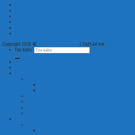
Camera Escort
Camera Hikvision
Camera Yoosee Wifi
Đầu ghi hình Avtech
Đầu ghi hình Vantech
Camera KBVision
Copyright 2026 ©
vienthongkhoathi.com
| Thiết kế bởi
tscglobal.vn
Tìm kiếm:
Trang chủ
Giới thiệu
Thương Hiệu Camera
Camera Hikvision
Camera Hikvision Ngoài Trời
Camera Hikvision Trong Nhà
Camera KBVision
Camera Imou
Camera Dahua
Camera Yoosee Wifi
Trọn Bộ Camera
Trọn Bộ Camera Hikvision
Trọn Bộ 2 Camera Hikvision