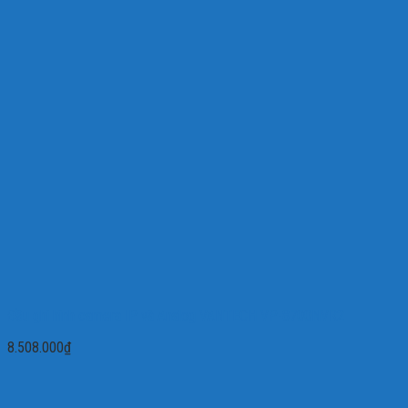
Đầu ghi hình camera IP và Analog VANTECH VP-8700NVR2
8.508.000
₫