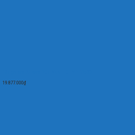
Đầu ghi hình 32 kênh 2CIF VANTECH VP-32500H
19.877.000
₫