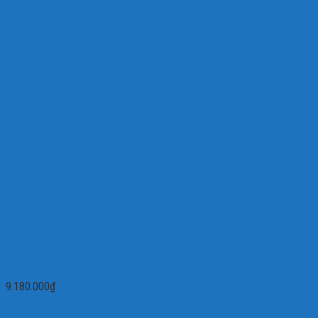
Đầu ghi hình tích hợp IP và Analog VANTECH VP-4700NVR2
9.180.000
₫