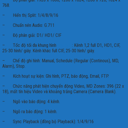
768.
– Hiển thị Split: 1/4/8/9/16
– Chuẩn nén Audio: G.711
– Độ phân giải: D1/ HD1/ CIF
– Tốc độ tối đa khung hình
camera
: Kênh 1,2 full D1, HD1, CIF,
25-30 hình/ giây. Kênh khác full CIF, 25-30 hình/ giây.
– Chế độ ghi hình: Manual, Schedule (Regular (Continous), MD,
Alarm), Stop.
– Kích hoạt sự kiện: Ghi hình, PTZ, báo động, Email, FTP.
– Chức năng phát hiện chuyển động Video, MD Zones: 396 (22 x
18), mất tín hiệu Video và khoảng trắng Camera (Camera Blank).
– Ngõ vào báo động: 4 kênh.
– Ngõ ra báo động: 1 kênh.
– Sync Playback (đồng bộ Playback): 1/4/9/16