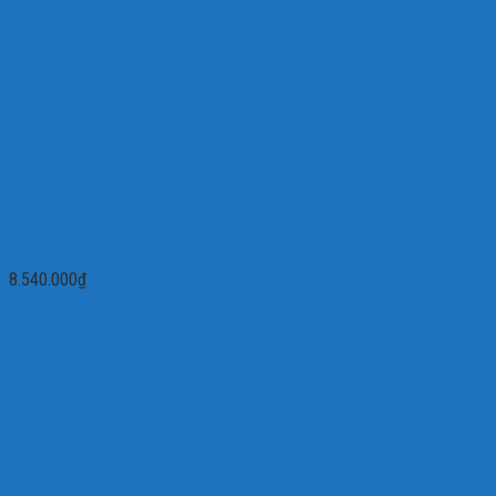
Đầu ghi hình kỹ thuật số 16 kênh VANTECH VT-16100D1
8.540.000
₫