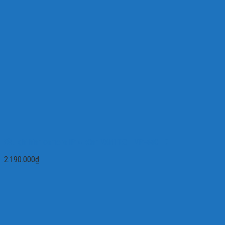
Đầu ghi hình camera IP 4 kênh VANTECH VP-440HD
2.190.000
₫