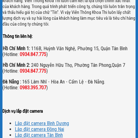
khách hàng. Viễn Thông Khoa Thi luôn cam kết là lựa chọn chính xác nhất
của khách hàng.
Trong quá trình phát triển công ty, chúng tôi luôn trân trọng
và thấu hiểu giá trị của chữ "Tín". Vì vậy Viễn Thông Khoa Thi luôn lấy chất
lượng dịch vụ và sự hài lòng của khách hàng làm mục tiêu và là tiêu chí hàng
đầu của công ty chúng tôi.
Thông tin liên hệ:
Hồ Chí Minh 1:
116B, Huỳnh Văn Nghệ, Phường 15, Quận Tân Bình
(Hotline:
0934.847.775
)
Hồ Chí Minh 2:
240 Nguyễn Hữu Thọ, Phường Tân Phong,Quận 7
(Hotline:
0934.847.775
)
Đà Nẵng :
165 Lâm Nhĩ - Hòa An - Cẩm Lệ - Đà Nẵng.
(Hotline:
0983.395.707
)
Dịch vụ lắp đặt camera
Lắp đặt camera Bình Dương
Lắp đặt camera Đồng Nai
Lắp đặt camera Tân Bình