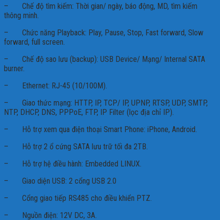
– Chế độ tìm kiếm: Thời gian/ ngày, báo động, MD, tìm kiếm
thông minh.
– Chức năng Playback: Play, Pause, Stop, Fast forward, Slow
forward, full screen.
– Chế độ sao lưu (backup): USB Device/ Mạng/ Internal SATA
burner.
– Ethernet: RJ-45 (10/100M).
– Giao thức mạng: HTTP, IP, TCP/ IP, UPNP, RTSP, UDP, SMTP,
NTP, DHCP, DNS, PPPoE, FTP, IP Filter (lọc địa chỉ IP).
– Hỗ trợ xem qua điện thoại Smart Phone: iPhone, Android.
– Hỗ trợ 2 ổ cứng SATA lưu trữ tối đa 2TB.
– Hỗ trợ hệ điều hành: Embedded LINUX.
– Giao diện USB: 2 cổng USB 2.0
– Cổng giao tiếp RS485 cho điều khiển PTZ.
– Nguồn điện: 12V DC, 3A.