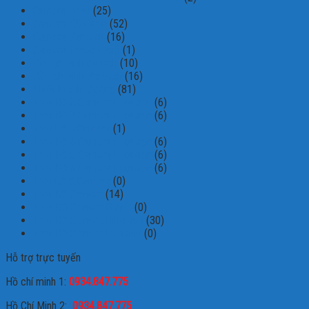
Camera Imou
(25)
Camera KBVision
(52)
Camera Vantech
(16)
Camera Yoosee Wifi
(1)
Đầu ghi hình Avtech
(10)
Đầu ghi hình Vantech
(16)
Thiết bị dẫn đường
(81)
Trọn Bộ 2 Camera Hikvision
(6)
Trọn Bộ 3 Camera Hikvision
(6)
Trọn bộ 4 Camera
(1)
Trọn Bộ 4 Camera Hikvision
(6)
Trọn Bộ 5 Camera Hikvision
(6)
Trọn Bộ 6 Camera Hikvision
(6)
Trọn bộ 8 Camera
(0)
Trọn Bộ Camera
(14)
Trọn Bộ Camera Dahua
(0)
Trọn Bộ Camera Hikvision
(30)
Trọn Bộ Camera Kbvision
(0)
Hỗ trợ trực tuyến
Hồ chí minh 1:
0934.847.775
Hồ Chí Minh 2:
0934.847.775