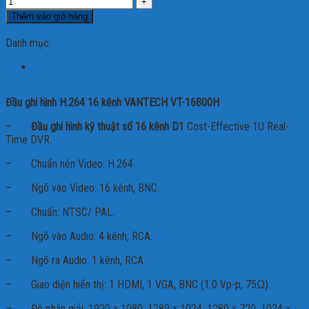
Thêm vào giỏ hàng
Mua ngay
Gọi điện xác nhận và giao hàng tận nơi
Danh mục:
Đầu ghi hình Vantech
Thông tin chi tiết
Đầu ghi hình H.264 16 kênh VANTECH VT-16800H
–
Đầu ghi hình kỹ thuật số 16 kênh D1
Cost-Effective 1U Real-
Time DVR.
– Chuẩn nén Video: H.264.
– Ngõ vào Video: 16 kênh, BNC.
– Chuẩn: NTSC/ PAL.
– Ngõ vào Audio: 4 kênh, RCA.
– Ngõ ra Audio: 1 kênh, RCA.
– Giao diện hiển thị: 1 HDMI, 1 VGA, BNC (1.0 Vp-p, 75Ω).
– Độ phân giải: 1920 x 1080, 1280 x 1024, 1280 x 720, 1024 x