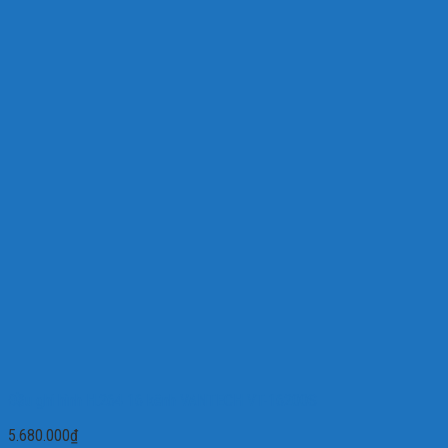
Đầu ghi hình H.264 16 kênh VANTECH VT-16200S
5.680.000
₫