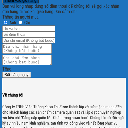
Thêm vào giỏ hàng
Bạn vui lòng nhập đúng số điện thoại để chúng tôi sẽ gọi xác nhận
đơn hàng trước khi giao hàng. Xin cảm ơn!
Thông tin người mua
Anh
Chị
Tổng:
Đặt hàng ngay
Về chúng tôi
Công ty TNHH Viễn Thông Khoa Thi được thành lập với sứ mệnh mang đến
cho khách hàng các sản phẩm camera quan sát và lắp đặt chuyên nghiệp
với tiêu chí “Đẳng cấp quốc tế - Chất lượng hoàn hảo". Chúng tôi có đội ngũ
kỹ sư nhiều năm kinh nghiệm, tận tình với công việc và hết lòng phục vụ