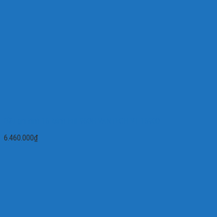
Đầu ghi hình 16 kênh Full 960H VANTECH VT-16900
6.460.000
₫