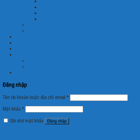
Trọn Bộ 3 Camera Hikvision
Trọn Bộ 4 Camera Hikvision
Trọn Bộ 5 Camera Hikvision
Trọn Bộ 6 Camera Hikvision
Trọn Bộ Camera Kbvision
Trọn Bộ Camera Dahua
Lắp đặt camera quan sát
Sửa chữa máy tính tại nhà
Dự án Camera
Tin tức
Tin tức Camera
Tin tức công ty
Liên hệ
Đăng nhập
Tên tài khoản hoặc địa chỉ email
*
Mật khẩu
*
Ghi nhớ mật khẩu
Đăng nhập
Quên mật khẩu?