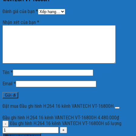
Đánh giá của bạn
*
Nhận xét của bạn
*
Tên
*
Email
*
Đặt mua Đầu ghi hình H.264 16 kênh VANTECH VT-16800H
Đầu ghi hình H.264 16 kênh VANTECH VT-16800H
4.480.000
₫
Đầu ghi hình H.264 16 kênh VANTECH VT-16800H số lượng