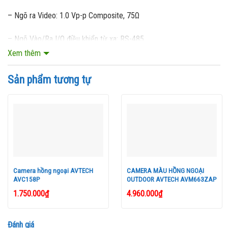
– Ngõ ra Video: 1.0 Vp-p Composite, 75Ω
– Ngõ Vào/Ra I/O điều khiển từ xa: RS-485
Xem thêm
– Chức năng OSD.
Sản phẩm tương tự
– Kích thước: 95 (W) x 57 (H) x 24 (D)
–
Sản xuất tại Đài Loan.
–
Bảo hành: 12 tháng.
Camera hồng ngoại AVTECH
CAMERA MÀU HỒNG NGOẠI
AVC158P
OUTDOOR AVTECH AVM663ZAP
1.750.000
₫
4.960.000
₫
Đánh giá