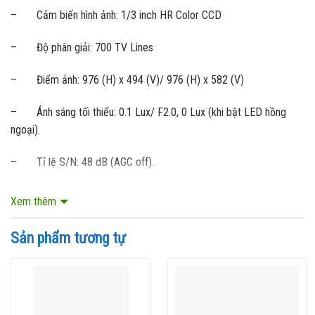
– Cảm biến hình ảnh: 1/3 inch HR Color CCD
– Độ phân giải: 700 TV Lines
– Điểm ảnh: 976 (H) x 494 (V)/ 976 (H) x 582 (V)
– Ánh sáng tối thiểu: 0.1 Lux/ F2.0, 0 Lux (khi bật LED hồng
ngoại).
– Tỉ lệ S/N: 48 dB (AGC off).
– Ống kính: f=3.6 mm/ F2.0/ f=3.8 mm/ F1.5
Xem thêm
– Góc quan sát: 98.3º (chéo), 76.3º (ngang), 56.2º (dọc), 65.4º
Sản phẩm tương tự
(chéo), 49.9º (ngang), 80.4º (dọc).
– Số đèn LED hồng ngoại: 35.
– Tầm quan sát hồng ngoại: 25 mét.