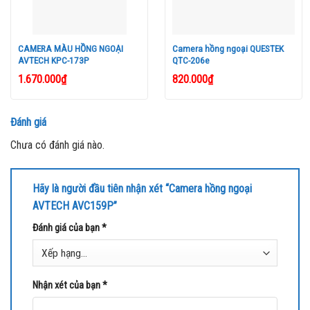
– Chức năng tự động cân bằng ánh sáng trắng (ATW)
CAMERA MÀU HỒNG NGOẠI
Camera hồng ngoại QUESTEK
– Chức năng tự động điều chỉnh độ lợi AGC.
AVTECH KPC-173P
QTC-206e
1.670.000
₫
820.000
₫
– Tiêu chuẩn chống nước: IP67
– Ngõ ra Video: 1.0Vp-p, 75Ω.
Đánh giá
Chưa có đánh giá nào.
– Nguồn điện: 12V DC.
– Cường độ dòng điện: 70mA (IR OFF); 400mA (khi bật hồng
Hãy là người đầu tiên nhận xét “Camera hồng ngoại
ngoại).
AVTECH AVC159P”
Đánh giá của bạn
*
– Kích thước: 142 x 75 mm.
Đặc tính kỹ thuật
Nhận xét của bạn
*
Cảm biến hình
1/3 inch HR Color CCD image sensor