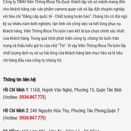
Công ty TNHH Viễn Thông Khoa Thi được thành lập với sứ mệnh mang đến
AGC (điều chỉnh
Auto
cho khách hàng các sản phẩm camera quan sát và lắp đặt chuyên nghiệp
độ lợi)
với tiêu chí “Đẳng cấp quốc tế - Chất lượng hoàn hảo". Chúng tôi có đội ngũ
IP Rating
IP67
kỹ sư nhiều năm kinh nghiệm, tận tình với công việc và hết lòng phục vụ
Nhiệt độ
0ºC ~ 40ºC
khách hàng. Viễn Thông Khoa Thi luôn cam kết là lựa chọn chính xác nhất
của khách hàng.
Trong quá trình phát triển công ty, chúng tôi luôn trân
Ngõ ra Video
1.0 Vp-p composite, 75Ω
trọng và thấu hiểu giá trị của chữ "Tín". Vì vậy Viễn Thông Khoa Thi luôn lấy
Nguồn điện
12V DC
chất lượng dịch vụ và sự hài lòng của khách hàng làm mục tiêu và là tiêu
chí hàng đầu của công ty chúng tôi.
Công suất tiêu
70 mA (IR OFF), 400 mA (IR ON)
thụ
Kích thước
142 x 75 mm
Thông tin liên hệ:
–
Sản xuất tại Đài Loan.
Hồ Chí Minh 1:
116B, Huỳnh Văn Nghệ, Phường 15, Quận Tân Bình
(Hotline:
0934.847.775
)
–
Bảo hành: 18 tháng.
Hồ Chí Minh 2:
240 Nguyễn Hữu Thọ, Phường Tân Phong,Quận 7
(Hotline:
0934.847.775
)