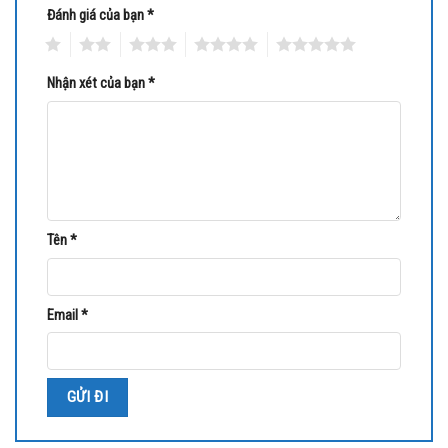
ngoài trời.
Đánh giá của bạn
*
1
2
3
4
5
– Kích thước: 97×60 mm.
Nhận xét của bạn
*
–
Sản xuất tại Đài Loan.
–
Bảo hành: 12 tháng.
Tên
*
Email
*