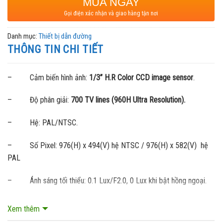
MUA NGAY
Gọi điện xác nhận và giao hàng tận nơi
Danh mục:
Thiết bị dẫn đường
THÔNG TIN CHI TIẾT
– Cảm biến hình ảnh:
1/3” H.R Color CCD image sensor
.
– Độ phân giải:
700 TV lines
(960H Ultra Resolution).
– Hệ: PAL/NTSC.
– Số Pixel: 976(H) x 494(V) hệ NTSC / 976(H) x 582(V) hệ
PAL
– Ánh sáng tối thiểu: 0.1 Lux/F2.0, 0 Lux khi bật hồng ngoại.
– Số đèn LED hồng ngoại: 17
Xem thêm