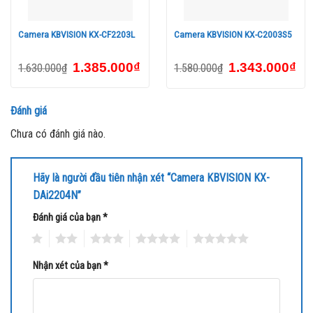
• Nhiệt độ hoạt động: -30°C ~ +60°C
Camera KBVISION KX-CF2203L
Camera KBVISION KX-C2003S5
1.385.000
₫
1.343.000
₫
1.630.000
₫
1.580.000
₫
Đánh giá
Chưa có đánh giá nào.
Hãy là người đầu tiên nhận xét “Camera KBVISION KX-
DAi2204N”
Đánh giá của bạn
*
1
2
3
4
5
Nhận xét của bạn
*