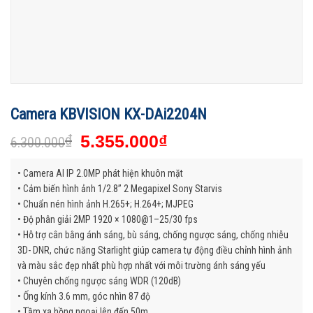
Camera KBVISION KX-DAi2204N
₫
5.355.000
₫
6.300.000
• Camera AI IP 2.0MP phát hiện khuôn mặt
• Cảm biến hình ảnh 1/2.8” 2 Megapixel Sony Starvis
• Chuẩn nén hình ảnh H.265+; H.264+; MJPEG
• Độ phân giải 2MP 1920 × 1080@1–25/30 fps
• Hỗ trợ cân bằng ánh sáng, bù sáng, chống ngược sáng, chống nhiễu
3D- DNR, chức năng Starlight giúp camera tự động điều chỉnh hình ảnh
và màu sắc đẹp nhất phù hợp nhất với môi trường ánh sáng yếu
• Chuyên chống ngược sáng WDR (120dB)
• Ống kính 3.6 mm, góc nhìn 87 độ
• Tầm xa hồng ngoại lên đến 50m