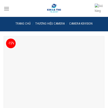
Skip
to
content
TRANG CHỦ
/
THƯƠNG HIỆU CAMERA
/
CAMERA KBVISION
-15%