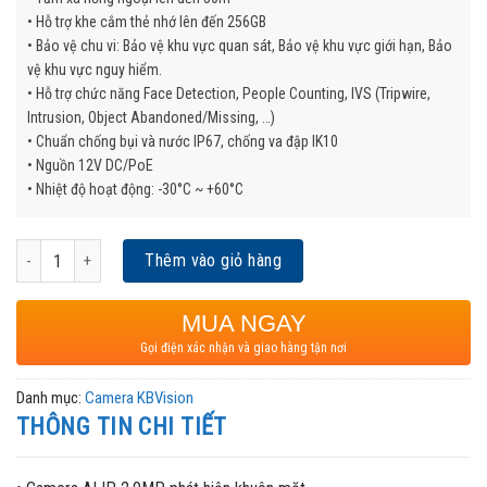
• Hỗ trợ khe cắm thẻ nhớ lên đến 256GB
• Bảo vệ chu vi: Bảo vệ khu vực quan sát, Bảo vệ khu vực giới hạn, Bảo
vệ khu vực nguy hiểm.
• Hỗ trợ chức năng Face Detection, People Counting, IVS (Tripwire,
Intrusion, Object Abandoned/Missing, …)
• Chuẩn chống bụi và nước IP67, chống va đập IK10
• Nguồn 12V DC/PoE
• Nhiệt độ hoạt động: -30°C ~ +60°C
Camera KBVISION KX-DAi2204N số lượng
Thêm vào giỏ hàng
MUA NGAY
Gọi điện xác nhận và giao hàng tận nơi
Danh mục:
Camera KBVision
THÔNG TIN CHI TIẾT