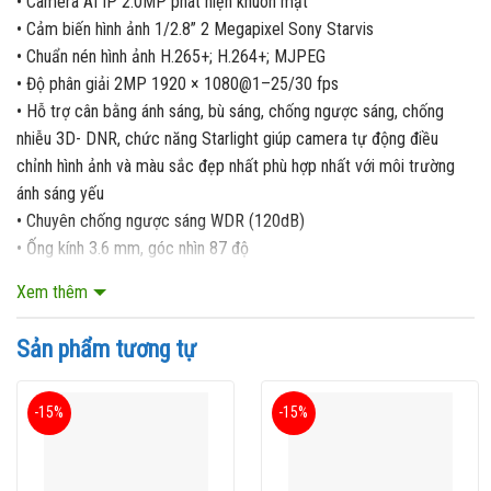
• Camera AI IP 2.0MP phát hiện khuôn mặt
• Cảm biến hình ảnh 1/2.8” 2 Megapixel Sony Starvis
• Chuẩn nén hình ảnh H.265+; H.264+; MJPEG
• Độ phân giải 2MP 1920 × 1080@1–25/30 fps
• Hỗ trợ cân bằng ánh sáng, bù sáng, chống ngược sáng, chống
nhiễu 3D- DNR, chức năng Starlight giúp camera tự động điều
chỉnh hình ảnh và màu sắc đẹp nhất phù hợp nhất với môi trường
ánh sáng yếu
• Chuyên chống ngược sáng WDR (120dB)
• Ống kính 3.6 mm, góc nhìn 87 độ
• Tầm xa hồng ngoại lên đến 50m
Xem thêm
• Hỗ trợ khe cắm thẻ nhớ lên đến 256GB
• Bảo vệ chu vi: Bảo vệ khu vực quan sát, Bảo vệ khu vực giới hạn,
Sản phẩm tương tự
Bảo vệ khu vực nguy hiểm.
• Hỗ trợ chức năng Face Detection, People Counting, IVS
(Tripwire, Intrusion, Object Abandoned/Missing, …)
-15%
-15%
• Chuẩn chống bụi và nước IP67, chống va đập IK10
• Nguồn 12V DC/PoE