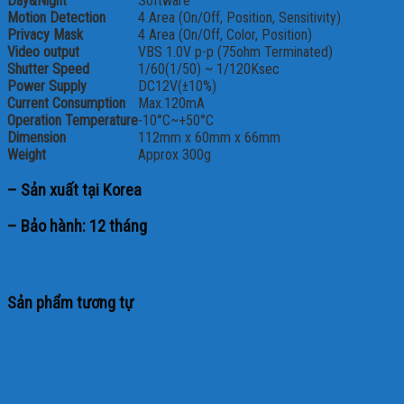
Day&Night
Software
Motion Detection
4 Area (On/Off, Position, Sensitivity)
Privacy Mask
4 Area (On/Off, Color, Position)
Video output
VBS 1.0V p-p (75ohm Terminated)
Shutter Speed
1/60(1/50) ~ 1/120Ksec
Power Supply
DC12V(±10%)
Current Consumption
Max.120mA
Operation Temperature
-10°C~+50°C
Dimension
112mm x 60mm x 66mm
Weight
Approx 300g
– Sản xuất tại Korea
– Bảo hành: 12 tháng
Sản phẩm tương tự