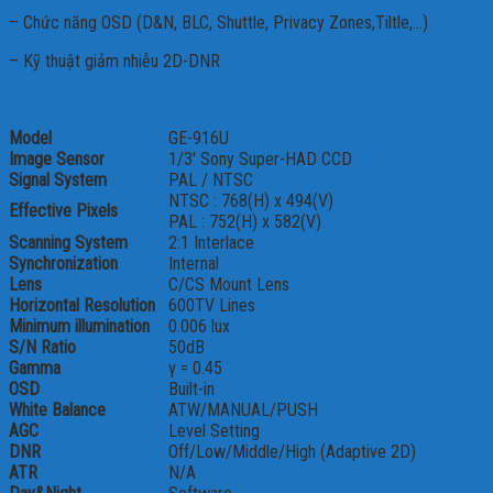
– Chức năng OSD (D&N, BLC, Shuttle, Privacy Zones,Tiltle,…)
– Kỹ thuật giảm nhiễu 2D-DNR
Model
GE-916U
Image Sensor
1/3′ Sony Super-HAD CCD
Signal System
PAL / NTSC
NTSC : 768(H) x 494(V)
Effective Pixels
PAL : 752(H) x 582(V)
Scanning System
2:1 Interlace
Synchronization
Internal
Lens
C/CS Mount Lens
Horizontal Resolution
600TV Lines
Minimum illumination
0.006 lux
S/N Ratio
50dB
Gamma
γ = 0.45
OSD
Built-in
White Balance
ATW/MANUAL/PUSH
AGC
Level Setting
DNR
Off/Low/Middle/High (Adaptive 2D)
ATR
N/A