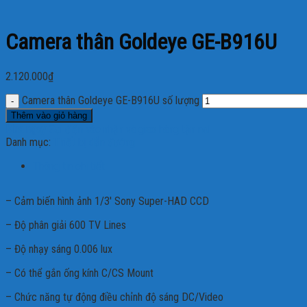
Camera thân Goldeye GE-B916U
2.120.000
₫
Camera thân Goldeye GE-B916U số lượng
Thêm vào giỏ hàng
Mua ngay
Gọi điện xác nhận và giao hàng tận nơi
Danh mục:
Thiết bị dẫn đường
Thông tin chi tiết
– Cảm biến hình ảnh 1/3′ Sony Super-HAD CCD
– Độ phân giải 600 TV Lines
– Độ nhạy sáng 0.006 lux
– Có thể gắn ống kính C/CS Mount
– Chức năng tự động điều chỉnh độ sáng DC/Video