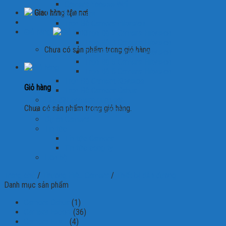
Camera Yoosee Wifi
Giao hàng tận nơi
Trọn Bộ Camera
Trọn Bộ Camera Hikvision
Giỏ hàng
Trọn Bộ 2 Camera Hikvision
Trọn Bộ 3 Camera Hikvision
Chưa có sản phẩm trong giỏ hàng.
Trọn Bộ 4 Camera Hikvision
Trọn Bộ 5 Camera Hikvision
Trọn Bộ 6 Camera Hikvision
Trọn Bộ Camera Kbvision
Giỏ hàng
Trọn Bộ Camera Dahua
Lắp đặt camera quan sát
Chưa có sản phẩm trong giỏ hàng.
Sửa chữa máy tính tại nhà
Dự án Camera
Tin tức
Tin tức Camera
Tin tức công ty
Liên hệ
Trang chủ
/
Thương Hiệu Camera
/
Thiết bị dẫn đường
Danh mục sản phẩm
Camera Dahua
(1)
Camera Escort
(36)
Camera Ezviz
(4)