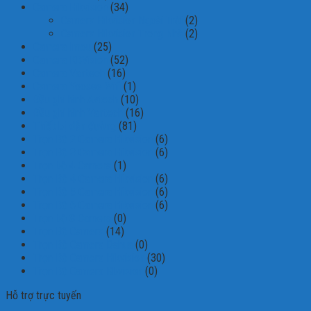
Camera Hikvision
(34)
Camera Hikvision Ngoài Trời
(2)
Camera Hikvision Trong Nhà
(2)
Camera Imou
(25)
Camera KBVision
(52)
Camera Vantech
(16)
Camera Yoosee Wifi
(1)
Đầu ghi hình Avtech
(10)
Đầu ghi hình Vantech
(16)
Thiết bị dẫn đường
(81)
Trọn Bộ 2 Camera Hikvision
(6)
Trọn Bộ 3 Camera Hikvision
(6)
Trọn bộ 4 Camera
(1)
Trọn Bộ 4 Camera Hikvision
(6)
Trọn Bộ 5 Camera Hikvision
(6)
Trọn Bộ 6 Camera Hikvision
(6)
Trọn bộ 8 Camera
(0)
Trọn Bộ Camera
(14)
Trọn Bộ Camera Dahua
(0)
Trọn Bộ Camera Hikvision
(30)
Trọn Bộ Camera Kbvision
(0)
Hỗ trợ trực tuyến