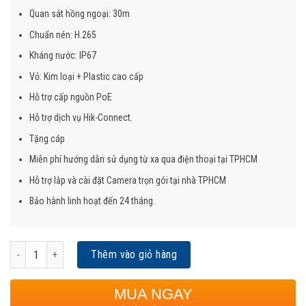
Quan sát hồng ngoại: 30m
Chuẩn nén: H.265
Kháng nước: IP67
Vỏ: Kim loại + Plastic cao cấp
Hỗ trợ cấp nguồn PoE
Hỗ trợ dịch vụ Hik-Connect.
Tặng cáp
Miễn phí hướng dẫn sử dụng từ xa qua điện thoại tại TPHCM
Hỗ trợ lắp và cài đặt Camera trọn gói tại nhà TPHCM
Bảo hành linh hoạt đến 24 tháng.
Trọn Bộ 4 Camera IP Hikvision 2MP Full HD, IP67, IR 30m số lượng
Thêm vào giỏ hàng
MUA NGAY