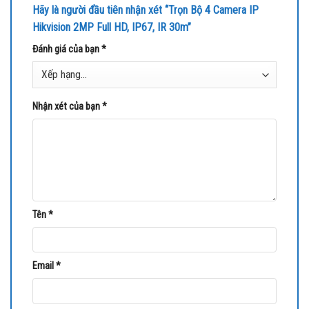
cao cấp, đảm bảo độ bền và thẩm mỹ cho mọi không gian.
Hãy là người đầu tiên nhận xét “Trọn Bộ 4 Camera IP
Hikvision 2MP Full HD, IP67, IR 30m”
Đánh giá của bạn
*
Nhận xét của bạn
*
Tên
*
Email
*
Chúng tôi – Viễn Thông Khoa Thi tự hào mang đến sản phẩm chất
lượng, đáp ứng mọi nhu cầu giám sát của bạn.