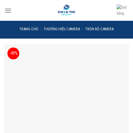
Skip
to
content
TRANG CHỦ
/
THƯƠNG HIỆU CAMERA
/
TRỌN BỘ CAMERA
-49%