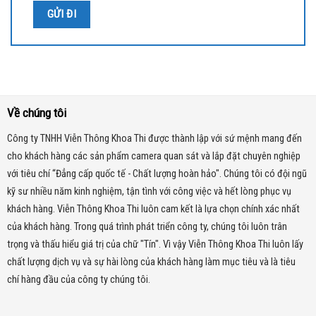
Sản phẩm tương tự
Trọn bộ 4 camera Hikvision 5MP Super HD 2K
(2560*1920)P GIÁ SỐC
Trọn Bộ 4 Camera Hikvision ColorVu 2MP MÀU
Về chúng tôi
Ban Đêm, Có MIC
Công ty TNHH Viễn Thông Khoa Thi được thành lập với sứ mệnh mang đến
cho khách hàng các sản phẩm camera quan sát và lắp đặt chuyên nghiệp
Trọn Bộ 4 Camera IP Hikvision ColorVu 2MP:
với tiêu chí “Đẳng cấp quốc tế - Chất lượng hoàn hảo". Chúng tôi có đội ngũ
Màu Ban Đêm, H.265+ Giá Ưu Đãi
kỹ sư nhiều năm kinh nghiệm, tận tình với công việc và hết lòng phục vụ
khách hàng. Viễn Thông Khoa Thi luôn cam kết là lựa chọn chính xác nhất
của khách hàng.
Trong quá trình phát triển công ty, chúng tôi luôn trân
Tính năng tiên tiến:
trọng và thấu hiểu giá trị của chữ "Tín". Vì vậy Viễn Thông Khoa Thi luôn lấy
Hỗ trợ cấp nguồn PoE:
Một trong những tính năng tiên tiến của
chất lượng dịch vụ và sự hài lòng của khách hàng làm mục tiêu và là tiêu
Trọn Bộ 4 Camera IP Hikvision 2MP
là khả năng hỗ trợ cấp
chí hàng đầu của công ty chúng tôi.
nguồn qua cáp mạng (PoE). Điều này giúp việc lắp đặt camera
trở nên dễ dàng và linh hoạt hơn, giảm thiểu sự phức tạp của