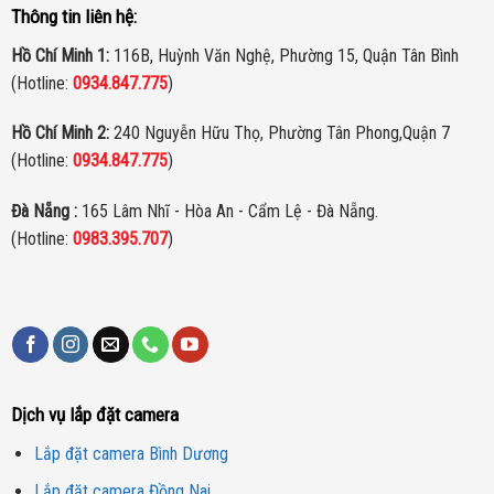
việc kéo dây và cung cấp nguồn riêng.
Thông tin liên hệ:
Dịch vụ Hik-Connect:
Với sự hỗ trợ của dịch vụ Hik-Connect,
Hồ Chí Minh 1:
116B, Huỳnh Văn Nghệ, Phường 15, Quận Tân Bình
bạn có thể dễ dàng quan sát và giám sát mọi lúc, mọi nơi thông
(Hotline:
0934.847.775
)
qua điện thoại di động hoặc máy tính bảng. Chỉ cần kết nối
Hồ Chí Minh 2:
240 Nguyễn Hữu Thọ, Phường Tân Phong,Quận 7
internet, bạn có thể truy cập vào hệ thống camera của mình,
(Hotline:
0934.847.775
)
giúp bạn luôn giữ liên lạc và kiểm soát tình hình an ninh một
cách tối đa.
Đà Nẵng :
165 Lâm Nhĩ - Hòa An - Cẩm Lệ - Đà Nẵng.
(Hotline:
0983.395.707
)
Dịch vụ lắp đặt camera
Lắp đặt camera Bình Dương
Lắp đặt camera Đồng Nai