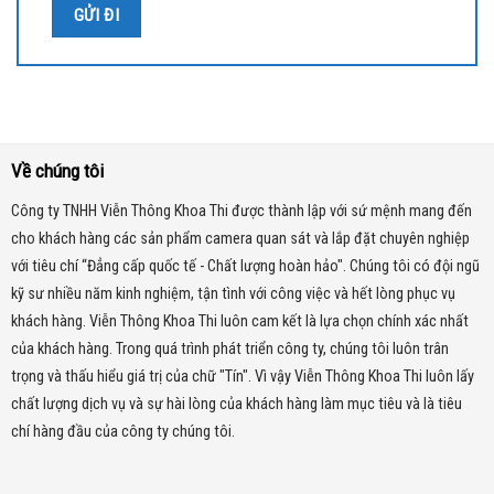
lúc, mọi nơi.
Chúng tôi tin rằng, với những đặc điểm nổi bật trên,
Trọn Bộ 4
Camera IP Hikvision ColorVu 2MP Màu Ban Đêm, H.265+
sẽ là giải
pháp hoàn hảo cho nhu cầu giám sát an ninh của bạn.
Sản phẩm tương tự
Về chúng tôi
Công ty TNHH Viễn Thông Khoa Thi được thành lập với sứ mệnh mang đến
Trọn bộ 4 camera Hikvision 5MP Super HD 2K
cho khách hàng các sản phẩm camera quan sát và lắp đặt chuyên nghiệp
(2560*1920)P GIÁ SỐC
với tiêu chí “Đẳng cấp quốc tế - Chất lượng hoàn hảo". Chúng tôi có đội ngũ
kỹ sư nhiều năm kinh nghiệm, tận tình với công việc và hết lòng phục vụ
Trọn Bộ 4 Camera IP Hikvision 2MP Full HD,
khách hàng. Viễn Thông Khoa Thi luôn cam kết là lựa chọn chính xác nhất
IP67, IR 30m
của khách hàng.
Trong quá trình phát triển công ty, chúng tôi luôn trân
trọng và thấu hiểu giá trị của chữ "Tín". Vì vậy Viễn Thông Khoa Thi luôn lấy
chất lượng dịch vụ và sự hài lòng của khách hàng làm mục tiêu và là tiêu
Trọn Bộ Camera Hikvision 4 Mắt 2MP Full HD
chí hàng đầu của công ty chúng tôi.
1080P Giảm Giá Sốc