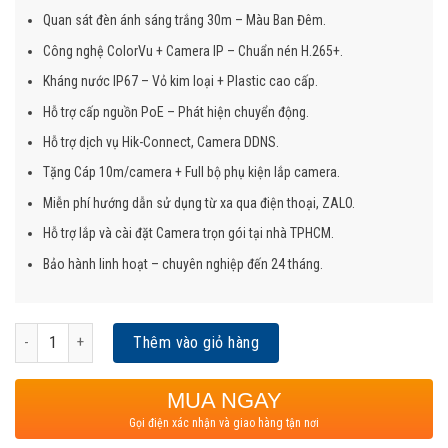
Quan sát đèn ánh sáng trắng 30m – Màu Ban Đêm.
Công nghệ ColorVu + Camera IP – Chuẩn nén H.265+.
Kháng nước IP67 – Vỏ kim loại + Plastic cao cấp.
Hỗ trợ cấp nguồn PoE – Phát hiện chuyển động.
Hỗ trợ dịch vụ Hik-Connect, Camera DDNS.
Tặng Cáp 10m/camera + Full bộ phụ kiện lắp camera.
Miễn phí hướng dẫn sử dụng từ xa qua điện thoại, ZALO.
Hỗ trợ lắp và cài đặt Camera trọn gói tại nhà TPHCM.
Bảo hành linh hoạt – chuyên nghiệp đến 24 tháng.
Trọn Bộ 4 Camera IP Hikvision ColorVu 2MP: Màu Ban Đêm, H.265+ Giá Ưu Đãi
Thêm vào giỏ hàng
MUA NGAY
Gọi điện xác nhận và giao hàng tận nơi