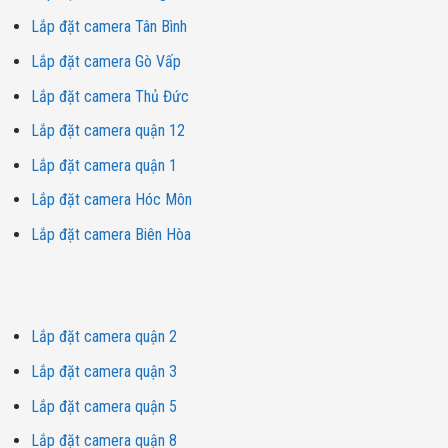
Lắp đặt camera Tân Bình
Giá cả cạnh tranh:
Lắp đặt camera Gò Vấp
Giá niêm yết: 18.970.000đ
Lắp đặt camera Thủ Đức
Giá khuyến mãi đặc biệt:
Chỉ còn
9.350.000đ
Lắp đặt camera quận 12
Khuyến mãi hấp dẫn:
Lắp đặt camera quận 1
Tặng kèm Cáp dài 10m cho mỗi camera, giúp lắp đặt dễ dàng
Lắp đặt camera Hóc Môn
hơn.
Lắp đặt camera Biên Hòa
Được tặng Full bộ phụ kiện cần thiết để lắp đặt camera.
Hỗ trợ tận tâm:
Dịch vụ lắp đặt camera
Miễn phí hướng dẫn sử dụng sản phẩm trực tiếp từ xa qua điện
Lắp đặt camera quận 2
thoại hoặc ZALO, giúp bạn nắm bắt nhanh chóng các tính năng
của camera.
Lắp đặt camera quận 3
Chúng tôi cung cấp dịch vụ lắp đặt và cài đặt camera trọn gói
Lắp đặt camera quận 5
tại nhà cho khách hàng tại TPHCM.
Lắp đặt camera quận 8