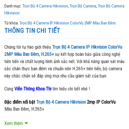
Danh mục:
Trọn Bộ 4 Camera Hikvision
,
Trọn Bộ Camera
,
Trọn Bộ Camera
Hikvision
Từ khóa:
Trọn Bộ 4 Camera IP Hikvision ColorVu 2MP Màu Ban Đêm
THÔNG TIN CHI TIẾT
Chúng tôi tự hào giới thiệu
Trọn Bộ 4 Camera IP Hikvision ColorVu
2MP Màu Ban Đêm, H.265+
sự kết hợp hoàn hảo giữa công nghệ
tiên tiến và chất lượng hình ảnh sắc nét. Với khả năng quan sát màu
sắc chân thực ban đêm và chuẩn nén H.265+ tiên tiến, bộ camera
này chắc chắn sẽ đáp ứng mọi nhu cầu giám sát của bạn.
Cùng
Viễn Thông Khoa Thi
tìm hiểu chi tiết nhé !
Đặc điểm nổi bật
Trọn Bộ 4 Camera Hikvision
2mp IP ColorVu
Màu Ban Đêm, H.265+
Khi nói đến giải pháp giám sát an ninh, chúng tôi tự tin giới thiệu
Xem thêm
Trọn Bộ 4 Camera IP Hikvision ColorVu 2MP Màu Ban Đêm,