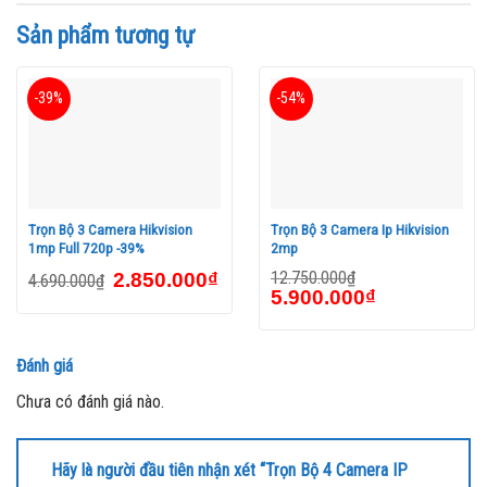
H.265+
là lựa chọn hàng đầu dành cho bạn. Vậy điều gì khiến bộ
Sản phẩm tương tự
sản phẩm này đứng nổi bật trên thị trường?
-39%
-54%
Trọn Bộ 3 Camera Hikvision
Trọn Bộ 3 Camera Ip Hikvision
1mp Full 720p -39%
2mp
12.750.000
₫
2.850.000
₫
4.690.000
₫
5.900.000
₫
Đánh giá
Chưa có đánh giá nào.
Độ phân giải cao cấp:
Với độ phân giải 2.0 Megapixel, bạn sẽ
Hãy là người đầu tiên nhận xét “Trọn Bộ 4 Camera IP