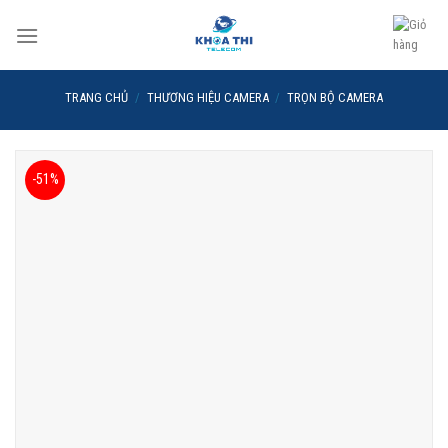
Skip
to
content
TRANG CHỦ
/
THƯƠNG HIỆU CAMERA
/
TRỌN BỘ CAMERA
-51%