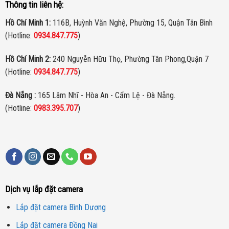
Giá và Ưu đãi Dành Cho 4 Camera IP Hikvision ColorVu 2MP
Thông tin liên hệ:
Chúng tôi hiểu rằng giá cả và ưu đãi luôn là một trong những yếu tố
Hồ Chí Minh 1:
116B, Huỳnh Văn Nghệ, Phường 15, Quận Tân Bình
quan trọng khi quý khách hàng lựa chọn sản phẩm. Vì vậy, chúng tôi
(Hotline:
0934.847.775
)
đã dành riêng những ưu đãi đặc biệt như sau
:
Hồ Chí Minh 2:
240 Nguyễn Hữu Thọ, Phường Tân Phong,Quận 7
(Hotline:
0934.847.775
)
Đà Nẵng :
165 Lâm Nhĩ - Hòa An - Cẩm Lệ - Đà Nẵng.
(Hotline:
0983.395.707
)
Dịch vụ lắp đặt camera
Lắp đặt camera Bình Dương
Lắp đặt camera Đồng Nai