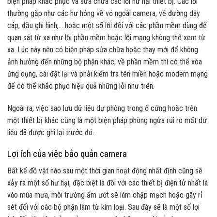
biện pháp khắc phục và sửa chữa các lỗi hư hại thiết bị. Các lỗi
thường gặp như các hư hỏng về vỏ ngoài camera, về đường dây
cáp, đầu ghi hình,… hoặc một số lỗi đối với các phần mềm dùng để
quan sát từ xa như lỗi phần mềm hoặc lỗi mạng không thể xem từ
xa. Lúc này nên có biện pháp sửa chữa hoặc thay mới để không
ảnh hưởng đến những bộ phận khác, về phần mềm thì có thể xóa
ứng dụng, cài đặt lại và phải kiểm tra tên miền hoặc modem mạng
để có thể khắc phục hiệu quả những lỗi như trên.
Ngoài ra, việc sao lưu dữ liệu dự phòng trong ổ cứng hoặc trên
một thiết bị khác cũng là một biện pháp phòng ngừa rủi ro mất dữ
liệu đã được ghi lại trước đó.
Lợi ích của việc bảo quản camera
Bất kể đồ vật nào sau một thời gian hoạt động nhất định cũng sẽ
xảy ra một số hư hại, đặc biệt là đối với các thiết bị điện tử nhất là
vào mùa mưa, môi trường ẩm ướt sẽ làm chập mạch hoặc gây rỉ
sét đối với các bộ phận làm từ kim loại. Sau đây sẽ là một số lợi